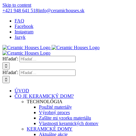
Skip to content
+421 948 641 518
|
info@ceramichouses.sk
FAQ
Facebook
Instagram
Jazyk
Hľadať:
Hľadať:
ÚVOD
ČO JE KERAMICKÝ DOM?
TECHNOLÓGIA
Použité materiály
Výrobný proces
Zašlite mi vzorku materiálu
Vlastnosti keramických domov
KERAMICKÉ DOMY
Aktuálne akcie