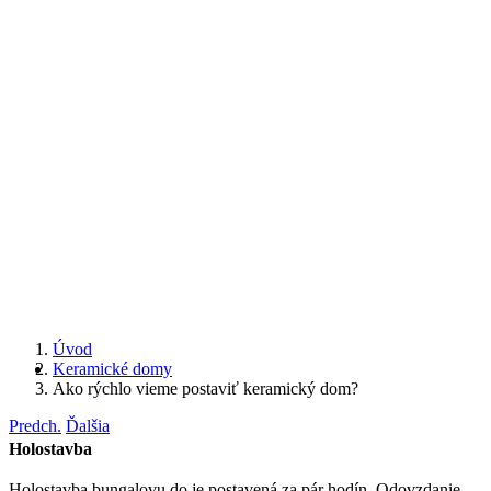
Úvod
Keramické domy
Ako rýchlo vieme postaviť keramický dom?
Predch.
Ďalšia
Holostavba
Holostavba bungalovu do je postavená za pár hodín. Odovzdanie