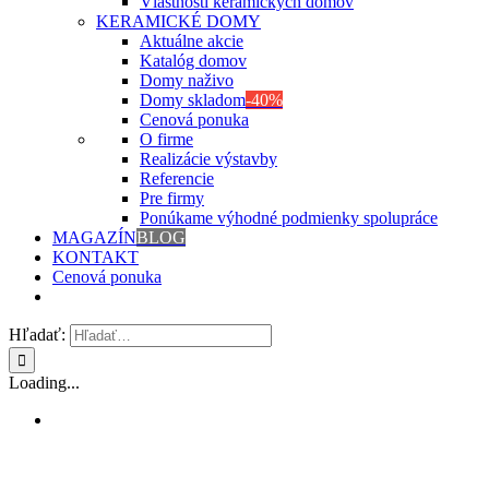
Vlastnosti keramických domov
KERAMICKÉ DOMY
Aktuálne akcie
Katalóg domov
Domy naživo
Domy skladom
-40%
Cenová ponuka
O firme
Realizácie výstavby
Referencie
Pre firmy
Ponúkame výhodné podmienky spolupráce
MAGAZÍN
BLOG
KONTAKT
Cenová ponuka
Hľadať:
Loading...