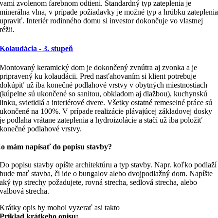
vami zvolenom farebnom odtieni. Štandardný typ zateplenia je
minerálna vlna, v prípade požiadavky je možné typ a hrúbku zatepleni
upraviť. Interiér rodinného domu si investor dokončuje vo vlastnej
réžii.
Kolaudácia - 3. stupeň
Montovaný keramický dom je dokončený zvnútra aj zvonka a je
pripravený ku kolaudácii. Pred nasťahovaním si klient potrebuje
dokúpiť už iba konečné podlahové vrstvy v obytných miestnostiach
(kúpelne sú ukončené so sanitou, obkladom aj dlažbou), kuchynskú
linku, svietidlá a interiérové dvere. Všetky ostatné remeselné práce sú
ukončené na 100%. V prípade realizácie plávajúcej základovej dosky
je podlaha vrátane zateplenia a hydroizolácie a stačí už iba položiť
konečné podlahové vrstvy.
o mám napísať do popisu stavby?
Do popisu stavby opíšte architektúru a typ stavby. Napr. koľko podlaží
bude mať stavba, či ide o bungalov alebo dvojpodlažný dom. Napíšte
aký typ strechy požadujete, rovná strecha, sedlová strecha, alebo
valbová strecha.
Krátky opis by mohol vyzerať asi takto
Príklad krátkeho opisu: