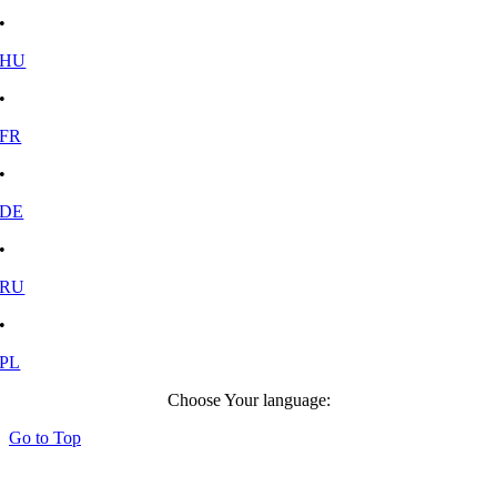
•
HU
•
FR
•
DE
•
RU
•
PL
Choose Your language:
Go to Top