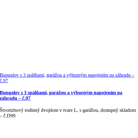
Bungalov s 3 spálňami, garážou a výborným napojením na záhradu –
č.97
Bungalov s 3 spálňami, garážou a výborným napojením na
záhradu – č.97
Štvorizbový rodinný dvojdom v tvare L, s garážou, dostupný skladom
– č.D99