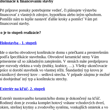
nformácie k financovaniu stavby
Pri príprave ponuky potrebujeme vedieť, či plánujete výstavbu
financovať z vlastných zdrojov, hypotékou alebo iným spôsobom.
Pomôže nám to lepšie nastaviť ďalšie kroky a pomôcť Vám pri
financovaní stavby.
o je to stupeň realizácie?
Holostavba - 1. stupeň
Ide o stavbu obvodovej konštrukcie domu s priečkami a presterešením
podľa špecifikácie stavebníka. Obvodové keramické steny Vám
prinesieme už so základným zateplením. V stenách máte predprípravu
pre rozvody elektra a vody (trubky, krabice, …). Všetky ukončovacie
práce si dorobí stavebník vo vlastnej réžii. Štandardný typ krovu je
väzníkový drevený krov – sedlová strecha. V prípade záujmu je možné
si doobjednať iný typ a konštrukciu strechy.
Exteriér na kľúč- 2. stupeň
Exteriér montovaného keramického domu je dokončený na kľúč.
Rodinný dom je zvonka komplet hotový vrátane vchodových dverí,
okien, strešnej krytiny a zvodového systému, vonkajších omietok a vo