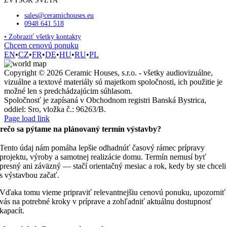
ZVYŠOK SVETA
sales@ceramichouses.eu
0948 641 518
• Zobraziť všetky kontakty
Chcem cenovú ponuku
EN
•
CZ
•
FR
•
DE
•
HU
•
RU
•
PL
Copyright © 2026 Ceramic Houses, s.r.o. - všetky audiovizuálne,
vizuálne a textové materiály sú majetkom spoločnosti, ich použitie je
možné len s predchádzajúcim súhlasom.
Spoločnosť je zapísaná v Obchodnom registri Banská Bystrica,
oddiel: Sro, vložka č.: 96263/B.
Page load link
rečo sa pýtame na plánovaný termín výstavby?
Tento údaj nám pomáha lepšie odhadnúť časový rámec prípravy
projektu, výroby a samotnej realizácie domu. Termín nemusí byť
presný ani záväzný — stačí orientačný mesiac a rok, kedy by ste chceli
s výstavbou začať.
Vďaka tomu vieme pripraviť relevantnejšiu cenovú ponuku, upozorniť
vás na potrebné kroky v príprave a zohľadniť aktuálnu dostupnosť
kapacít.