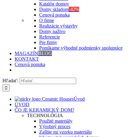
Katalóg domov
Domy skladom
-42%
Cenová ponuka
O firme
Realizácie výstavby
Domy naživo
Referencie
Pre firmy
Ponúkame výhodné podmienky spolupráce
MAGAZÍN
BLOG
KONTAKT
Cenová ponuka
Hľadať:
Úvod
ÚVOD
ČO JE KERAMICKÝ DOM?
TECHNOLÓGIA
Použité materiály
Výrobný proces
Zašlite mi vzorku materiálu