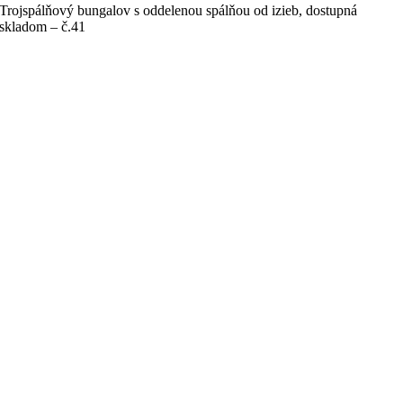
Trojspálňový bungalov s oddelenou spálňou od izieb, dostupná
skladom – č.41