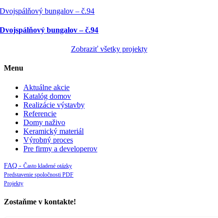
Dvojspálňový bungalov – č.94
Dvojspálňový bungalov – č.94
Zobraziť všetky projekty
Menu
Aktuálne akcie
Katalóg domov
Realizácie výstavby
Referencie
Domy naživo
Keramický materiál
Výrobný proces
Pre firmy a developerov
FAQ -
Často kladené otázky
Predstavenie spoločnosti PDF
Projekty
Zostaňme v kontakte!