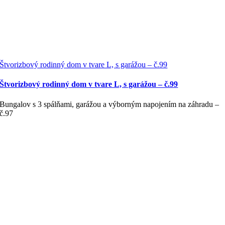
Štvorizbový rodinný dom v tvare L, s garážou – č.99
Štvorizbový rodinný dom v tvare L, s garážou – č.99
Bungalov s 3 spálňami, garážou a výborným napojením na záhradu –
č.97