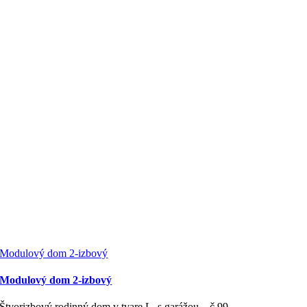
Modulový dom 2-izbový
Modulový dom 2-izbový
Štvorizbový rodinný dom v tvare L, s garážou – č.99