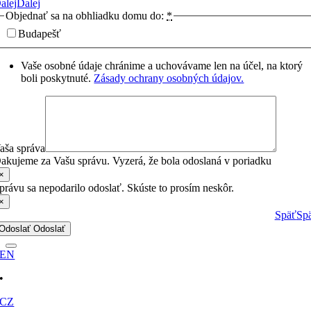
alej
Ďalej
Objednať sa na obhliadku domu do:
*
Budapešť
Vaše osobné údaje chránime a uchovávame len na účel, na ktorý
boli poskytnuté.
Zásady ochrany osobných údajov.
aša správa
akujeme za Vašu správu. Vyzerá, že bola odoslaná v poriadku
×
právu sa nepodarilo odoslať. Skúste to prosím neskôr.
×
Späť
Sp
Odoslať
Odoslať
EN
•
CZ