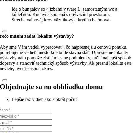
Ide o bungalov so 4 izbami v tvare L, samostatným wc a
kúpeľnou. Kuchyňa spojená s obývacím priestorom.
Strecha valbová, krov väzníkový a krytina betónová.
rečo musím zadať lokalitu výstavby?
Aby sme Vám vedeli vypracovať , čo najpresnejšiu cenovú ponuku,
potrebujeme vedieť miesto kde bude stavba stáť. Upresnenie lokality
výstavby nám pomôže zistiť miestne podmienky, určiť najlepší spôsob
dopravy a stanoviť technický spôsob výstavby. Ak presnú lokalitu ešte
neviete, uveďte aspoň okres.
Objednajte sa na obhliadku domu
Lepšie raz vidieť ako stokrát počuť.