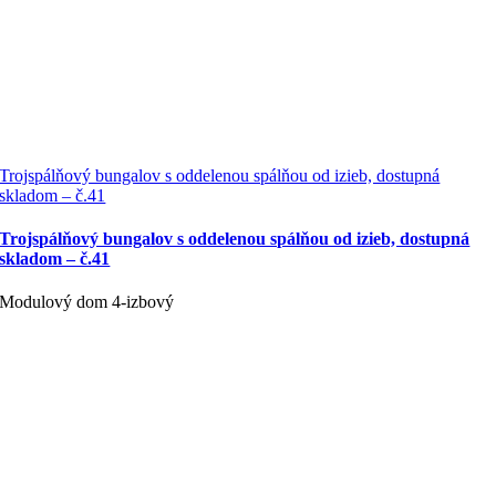
Trojspálňový bungalov s oddelenou spálňou od izieb, dostupná
skladom – č.41
Trojspálňový bungalov s oddelenou spálňou od izieb, dostupná
skladom – č.41
Modulový dom 4-izbový