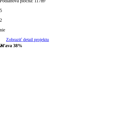
Podlahová plocha: 117m²
5
2
nie
Zobraziť detail projektu
Zľava 38%