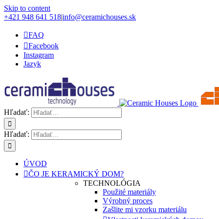
Skip to content
+421 948 641 518
|
info@ceramichouses.sk
FAQ
Facebook
Instagram
Jazyk
Hľadať:
Hľadať:
ÚVOD
ČO JE KERAMICKÝ DOM?
TECHNOLÓGIA
Použité materiály
Výrobný proces
Zašlite mi vzorku materiálu