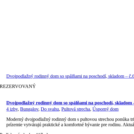
Dvojpodlažný rodinný dom so spálňami na poschodí, skladom – č.
REZERVOVANÝ
Dvojpodlažný rodinný dom so spálňami na poschodí, skladom –
4 izby
,
Bungalov
,
Do svahu
,
Pultová strecha
,
Úsporný dom
Moderný dvojpodlažný rodinný dom s pultovou strechou ponúka tri s
prízemie vytvárajú praktické a komfortné bývanie pre rodinu. Akt