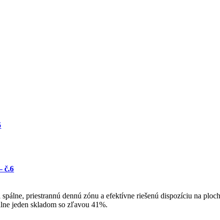
6
 č.6
pálne, priestrannú dennú zónu a efektívne riešenú dispozíciu na ploch
uálne jeden skladom so zľavou 41%.