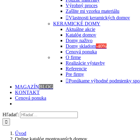
Výrobný proces
Zašlite mi vzorku materiálu
Vlastnosti keramických domov
KERAMICKÉ DOMY
Aktuálne akcie
Katalóg domov
Domy naživo
Domy skladom
-40%
Cenová ponuka
O firme
Realizácie výstavby
Referencie
Pre firmy
Ponúkame výhodné podmienky spo
MAGAZÍN
BLOG
KONTAKT
Cenová ponuka
Hľadať:
Úvod
Online katalóg montovaných domov