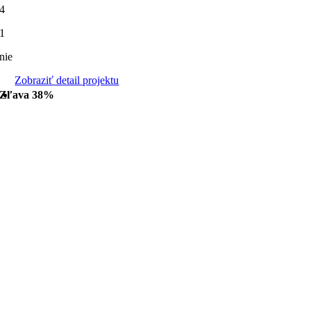
4
1
nie
Zobraziť detail projektu
Zľava 38%