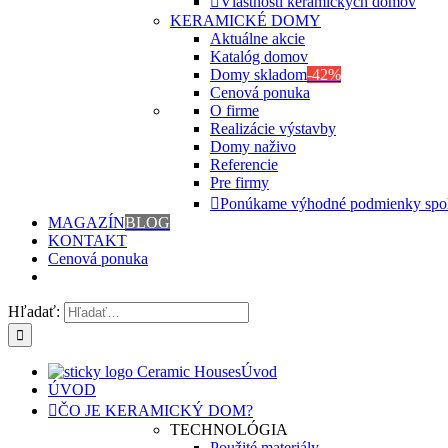
Vlastnosti keramických domov
KERAMICKÉ DOMY
Aktuálne akcie
Katalóg domov
Domy skladom
-42%
Cenová ponuka
O firme
Realizácie výstavby
Domy naživo
Referencie
Pre firmy
Ponúkame výhodné podmienky spo
MAGAZÍN
BLOG
KONTAKT
Cenová ponuka
Hľadať:
Úvod
ÚVOD
ČO JE KERAMICKÝ DOM?
TECHNOLÓGIA
Použité materiály