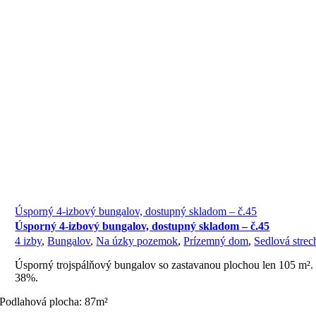
Úsporný 4-izbový bungalov, dostupný skladom – č.45
Úsporný 4-izbový bungalov, dostupný skladom – č.45
4 izby
,
Bungalov
,
Na úzky pozemok
,
Prízemný dom
,
Sedlová strec
Úsporný trojspálňový bungalov so zastavanou plochou len 105 m².
38%.
Podlahová plocha: 87m²