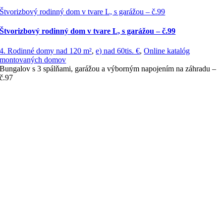
Štvorizbový rodinný dom v tvare L, s garážou – č.99
Štvorizbový rodinný dom v tvare L, s garážou – č.99
4. Rodinné domy nad 120 m²
,
e) nad 60tis. €
,
Online katalóg
montovaných domov
Bungalov s 3 spálňami, garážou a výborným napojením na záhradu –
č.97