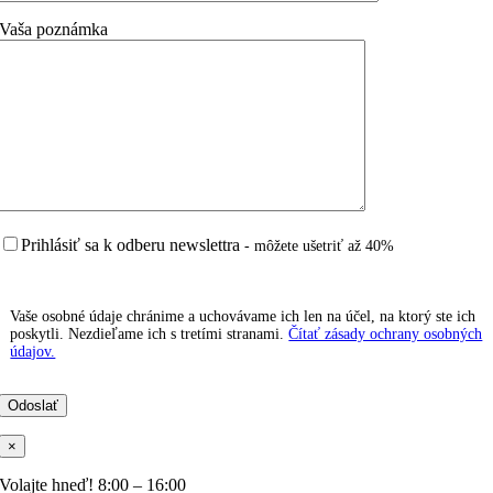
Vaša poznámka
Prihlásiť sa k odberu newslettra
- môžete ušetriť až 40%
Vaše osobné údaje chránime a uchovávame ich len na účel, na ktorý ste ich
poskytli. Nezdieľame ich s tretími stranami.
Čítať zásady ochrany osobných
údajov.
×
Volajte hneď! 8:00 – 16:00