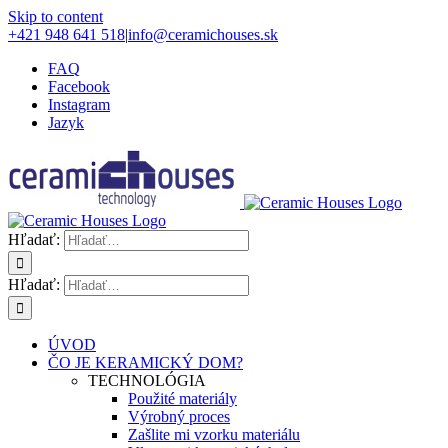
Skip to content
+421 948 641 518
|
info@ceramichouses.sk
FAQ
Facebook
Instagram
Jazyk
Hľadať:
Hľadať:
ÚVOD
ČO JE KERAMICKÝ DOM?
TECHNOLÓGIA
Použité materiály
Výrobný proces
Zašlite mi vzorku materiálu