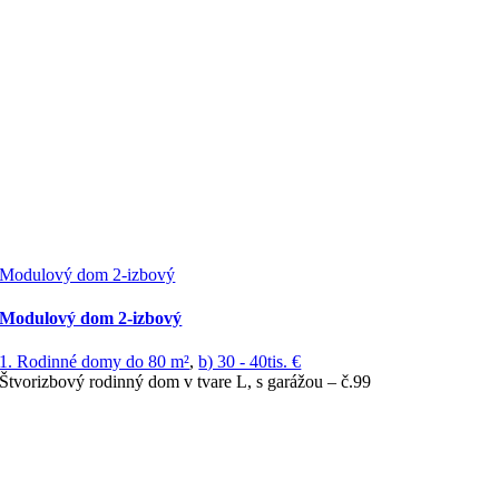
Modulový dom 2-izbový
Modulový dom 2-izbový
1. Rodinné domy do 80 m²
,
b) 30 - 40tis. €
Štvorizbový rodinný dom v tvare L, s garážou – č.99