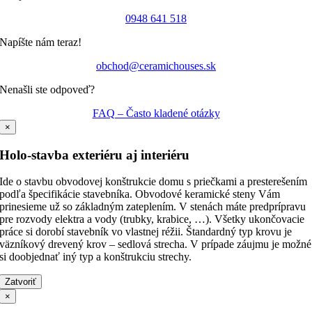
0948 641 518
Napíšte nám teraz!
obchod@ceramichouses.sk
Nenašli ste odpoveď?
FAQ – Často kladené otázky
×
Holo-stavba exteriéru aj interiéru
Ide o stavbu obvodovej konštrukcie domu s priečkami a presterešením
podľa špecifikácie stavebníka. Obvodové keramické steny Vám
prinesieme už so základným zateplením. V stenách máte predprípravu
pre rozvody elektra a vody (trubky, krabice, …). Všetky ukončovacie
práce si dorobí stavebník vo vlastnej réžii. Štandardný typ krovu je
väzníkový drevený krov – sedlová strecha. V prípade záujmu je možné
si doobjednať iný typ a konštrukciu strechy.
Zatvoriť
×