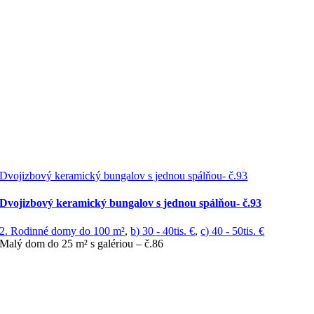
Dvojizbový keramický bungalov s jednou spálňou- č.93
Dvojizbový keramický bungalov s jednou spálňou- č.93
2. Rodinné domy do 100 m²
,
b) 30 - 40tis. €
,
c) 40 - 50tis. €
Malý dom do 25 m² s galériou – č.86