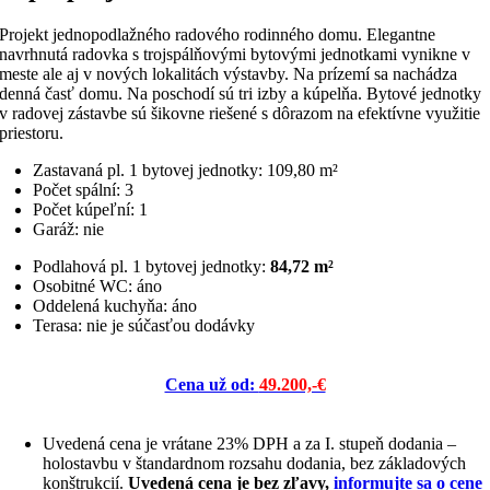
Projekt jednopodlažného radového rodinného domu. Elegantne
navrhnutá radovka s trojspálňovými bytovými jednotkami vynikne v
meste ale aj v nových lokalitách výstavby. Na prízemí sa nachádza
denná časť domu. Na poschodí sú tri izby a kúpelňa. Bytové jednotky
v radovej zástavbe sú šikovne riešené s dôrazom na efektívne využitie
priestoru.
Zastavaná pl. 1 bytovej jednotky: 109,80 m²
Počet spální: 3
Počet kúpeľní: 1
Garáž: nie
Podlahová pl. 1 bytovej jednotky:
84,72 m²
Osobitné WC: áno
Oddelená kuchyňa: áno
Terasa: nie je súčasťou dodávky
Cena už od:
49.200,-€
Uvedená cena je vrátane 23% DPH a za I. stupeň dodania –
holostavbu v štandardnom rozsahu dodania, bez základových
konštrukcií.
Uvedená cena je bez zľavy,
informujte sa o cene