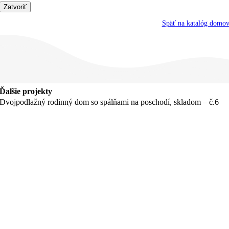
Zatvoriť
Späť na katalóg domo
Ďalšie projekty
Dvojpodlažný rodinný dom so spálňami na poschodí, skladom – č.6