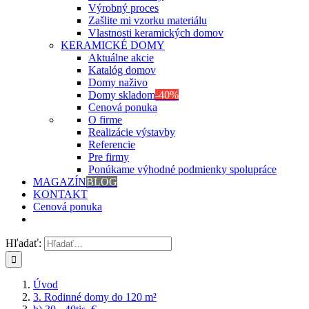
Výrobný proces
Zašlite mi vzorku materiálu
Vlastnosti keramických domov
KERAMICKÉ DOMY
Aktuálne akcie
Katalóg domov
Domy naživo
Domy skladom
-40%
Cenová ponuka
O firme
Realizácie výstavby
Referencie
Pre firmy
Ponúkame výhodné podmienky spolupráce
MAGAZÍN
BLOG
KONTAKT
Cenová ponuka
Hľadať:
Úvod
3. Rodinné domy do 120 m²