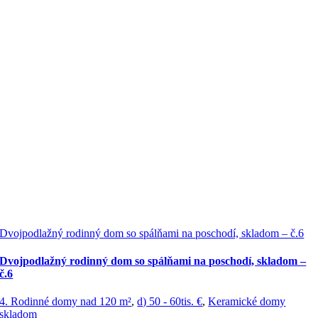
Dvojpodlažný rodinný dom so spálňami na poschodí, skladom – č.6
Dvojpodlažný rodinný dom so spálňami na poschodí, skladom –
č.6
4. Rodinné domy nad 120 m²
,
d) 50 - 60tis. €
,
Keramické domy
skladom