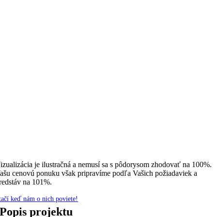
izualizácia je ilustračná a nemusí sa s pôdorysom zhodovať na 100%.
ašu cenovú ponuku však pripravíme podľa Vašich požiadaviek a
redstáv na 101%.
tačí keď nám o nich poviete!
Popis projektu