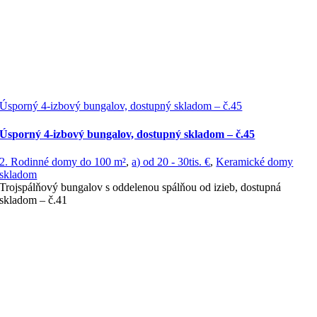
Úsporný 4-izbový bungalov, dostupný skladom – č.45
Úsporný 4-izbový bungalov, dostupný skladom – č.45
2. Rodinné domy do 100 m²
,
a) od 20 - 30tis. €
,
Keramické domy
skladom
Trojspálňový bungalov s oddelenou spálňou od izieb, dostupná
skladom – č.41