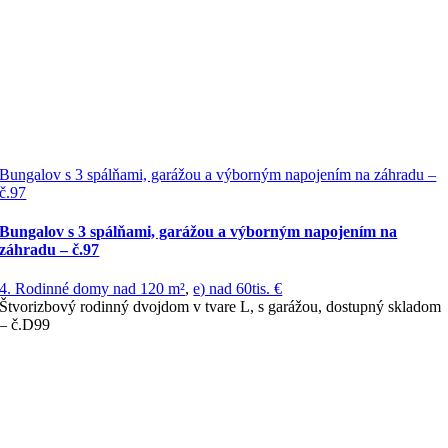
Bungalov s 3 spálňami, garážou a výborným napojením na záhradu –
č.97
Bungalov s 3 spálňami, garážou a výborným napojením na
záhradu – č.97
4. Rodinné domy nad 120 m²
,
e) nad 60tis. €
Štvorizbový rodinný dvojdom v tvare L, s garážou, dostupný skladom
– č.D99