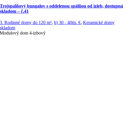
Trojspálňový bungalov s oddelenou spálňou od izieb, dostupná
skladom – č.41
3. Rodinné domy do 120 m²
,
b) 30 - 40tis. €
,
Keramické domy
skladom
Modulový dom 4-izbový