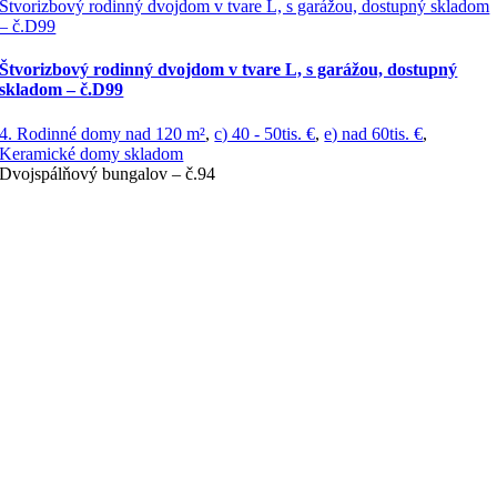
Štvorizbový rodinný dvojdom v tvare L, s garážou, dostupný skladom
– č.D99
Štvorizbový rodinný dvojdom v tvare L, s garážou, dostupný
skladom – č.D99
4. Rodinné domy nad 120 m²
,
c) 40 - 50tis. €
,
e) nad 60tis. €
,
Keramické domy skladom
Dvojspálňový bungalov – č.94