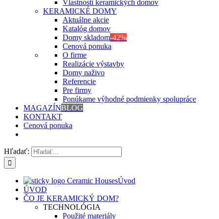
Vlastnosti keramických domov
KERAMICKÉ DOMY
Aktuálne akcie
Katalóg domov
Domy skladom
-42%
Cenová ponuka
O firme
Realizácie výstavby
Domy naživo
Referencie
Pre firmy
Ponúkame výhodné podmienky spolupráce
MAGAZÍN
BLOG
KONTAKT
Cenová ponuka
Hľadať:
Úvod
ÚVOD
ČO JE KERAMICKÝ DOM?
TECHNOLÓGIA
Použité materiály