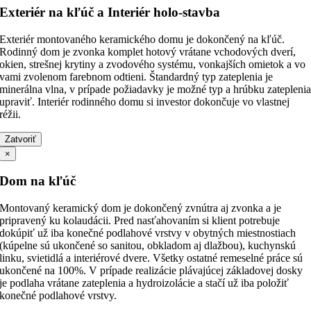
Exteriér na kľúč a Interiér holo-stavba
Exteriér montovaného keramického domu je dokončený na kľúč.
Rodinný dom je zvonka komplet hotový vrátane vchodových dverí,
okien, strešnej krytiny a zvodového systému, vonkajších omietok a vo
vami zvolenom farebnom odtieni. Štandardný typ zateplenia je
minerálna vlna, v prípade požiadavky je možné typ a hrúbku zatepleni
upraviť. Interiér rodinného domu si investor dokončuje vo vlastnej
réžii.
Zatvoriť
×
Dom na kľúč
Montovaný keramický dom je dokončený zvnútra aj zvonka a je
pripravený ku kolaudácii. Pred nasťahovaním si klient potrebuje
dokúpiť už iba konečné podlahové vrstvy v obytných miestnostiach
(kúpelne sú ukončené so sanitou, obkladom aj dlažbou), kuchynskú
linku, svietidlá a interiérové dvere. Všetky ostatné remeselné práce sú
ukončené na 100%. V prípade realizácie plávajúcej základovej dosky
je podlaha vrátane zateplenia a hydroizolácie a stačí už iba položiť
konečné podlahové vrstvy.