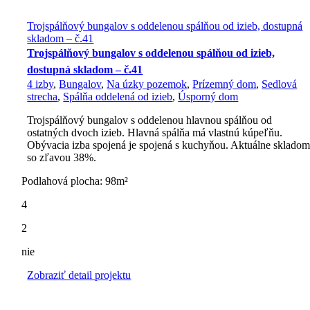
Trojspálňový bungalov s oddelenou spálňou od izieb, dostupná
skladom – č.41
Trojspálňový bungalov s oddelenou spálňou od izieb,
dostupná skladom – č.41
4 izby
,
Bungalov
,
Na úzky pozemok
,
Prízemný dom
,
Sedlová
strecha
,
Spálňa oddelená od izieb
,
Úsporný dom
Trojspálňový bungalov s oddelenou hlavnou spálňou od
ostatných dvoch izieb. Hlavná spálňa má vlastnú kúpeľňu.
Obývacia izba spojená je spojená s kuchyňou. Aktuálne sklado
so zľavou 38%.
Podlahová plocha: 98m²
4
2
nie
Zobraziť detail projektu