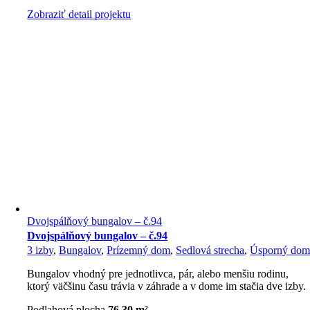
Zobraziť detail projektu
Dvojspálňový bungalov – č.94
Dvojspálňový bungalov – č.94
3 izby
,
Bungalov
,
Prízemný dom
,
Sedlová strecha
,
Úsporný do
Bungalov vhodný pre jednotlivca, pár, alebo menšiu rodinu,
ktorý väčšinu času trávia v záhrade a v dome im stačia dve izby.
Podlahová plocha
76,30 m².