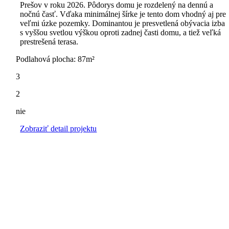
Prešov v roku 2026. Pôdorys domu je rozdelený na dennú a
nočnú časť. Vďaka minimálnej šírke je tento dom vhodný aj pre
veľmi úzke pozemky. Dominantou je presvetlená obývacia izba
s vyššou svetlou výškou oproti zadnej časti domu, a tiež veľká
prestrešená terasa.
Podlahová plocha: 87m²
3
2
nie
Zobraziť detail projektu