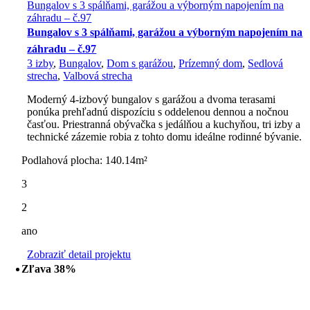
Bungalov s 3 spálňami, garážou a výborným napojením na
záhradu – č.97
Bungalov s 3 spálňami, garážou a výborným napojením na
záhradu – č.97
3 izby
,
Bungalov
,
Dom s garážou
,
Prízemný dom
,
Sedlová
strecha
,
Valbová strecha
Moderný 4-izbový bungalov s garážou a dvoma terasami
ponúka prehľadnú dispozíciu s oddelenou dennou a nočnou
časťou. Priestranná obývačka s jedálňou a kuchyňou, tri izby a
technické zázemie robia z tohto domu ideálne rodinné bývanie.
Podlahová plocha: 140.14m²
3
2
ano
Zobraziť detail projektu
Zľava 38%