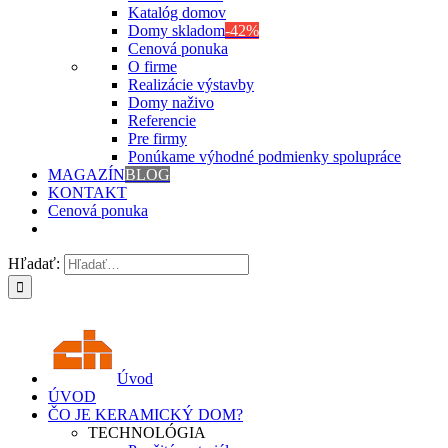
Katalóg domov
Domy skladom
-42%
Cenová ponuka
O firme
Realizácie výstavby
Domy naživo
Referencie
Pre firmy
Ponúkame výhodné podmienky spolupráce
MAGAZÍN
BLOG
KONTAKT
Cenová ponuka
Hľadať:
Úvod
ÚVOD
ČO JE KERAMICKÝ DOM?
TECHNOLÓGIA