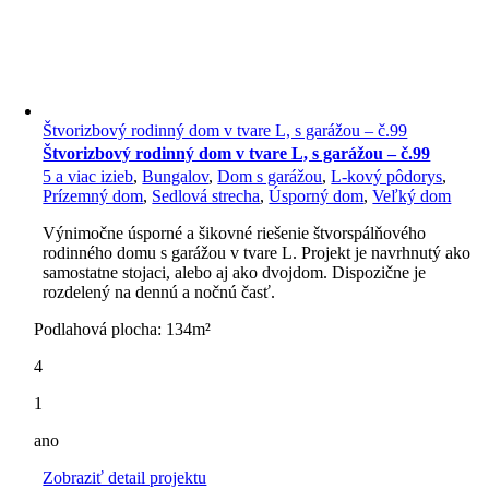
Štvorizbový rodinný dom v tvare L, s garážou – č.99
Štvorizbový rodinný dom v tvare L, s garážou – č.99
5 a viac izieb
,
Bungalov
,
Dom s garážou
,
L-kový pôdorys
,
Prízemný dom
,
Sedlová strecha
,
Úsporný dom
,
Veľký dom
Výnimočne úsporné a šikovné riešenie štvorspálňového
rodinného domu s garážou v tvare L. Projekt je navrhnutý ako
samostatne stojaci, alebo aj ako dvojdom. Dispozične je
rozdelený na dennú a nočnú časť.
Podlahová plocha: 134m²
4
1
ano
Zobraziť detail projektu