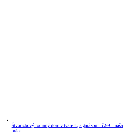
Štvorizbový rodinný dom v tvare L, s garážou – č.99 – naša
práca