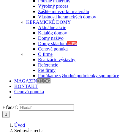
Použité materiály
Výrobný proces
Zašlite mi vzorku materiálu
Vlastnosti keramických domov
KERAMICKÉ DOMY
Aktuálne akcie
Katalóg domov
Domy naživo
Domy skladom
-40%
Cenová ponuka
O firme
Realizácie výstavby
Referencie
Pre firmy
Ponúkame výhodné podmienky spolupráce
MAGAZÍN
BLOG
KONTAKT
Cenová ponuka
Hľadať:
Úvod
Sedlová strecha