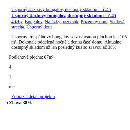
Úsporný 4-izbový bungalov, dostupný skladom – č.45
Úsporný 4-izbový bungalov, dostupný skladom – č.45
4 izby
,
Bungalov
,
Na úzky pozemok
,
Prízemný dom
,
Sedlová
strecha
,
Úsporný dom
Úsporný trojspálňový bungalov so zastavanou plochou len 105
m². Dokonale oddelená nočná a denná časť domu. Aktuálne
dostupný skladom už len posledný kus so zľavou až 38%.
Podlahová plocha: 87m²
4
1
nie
Zobraziť detail projektu
Zľava 38%