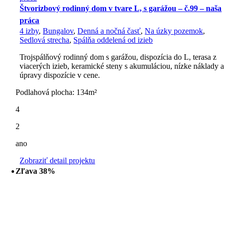
Štvorizbový rodinný dom v tvare L, s garážou – č.99 – naša
práca
4 izby
,
Bungalov
,
Denná a nočná časť
,
Na úzky pozemok
,
Sedlová strecha
,
Spálňa oddelená od izieb
Trojspálňový rodinný dom s garážou, dispozícia do L, terasa z
viacerých izieb, keramické steny s akumuláciou, nízke náklady a
úpravy dispozície v cene.
Podlahová plocha: 134m²
4
2
ano
Zobraziť detail projektu
Zľava 38%