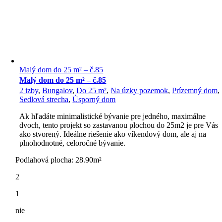
Malý dom do 25 m² – č.85
Malý dom do 25 m² – č.85
2 izby
,
Bungalov
,
Do 25 m²
,
Na úzky pozemok
,
Prízemný dom
,
Sedlová strecha
,
Úsporný dom
Ak hľadáte minimalistické bývanie pre jedného, maximálne
dvoch, tento projekt so zastavanou plochou do 25m2 je pre Vás
ako stvorený. Ideálne riešenie ako víkendový dom, ale aj na
plnohodnotné, celoročné bývanie.
Podlahová plocha: 28.90m²
2
1
nie