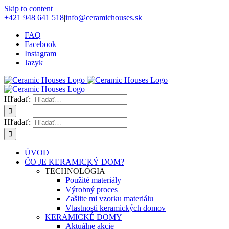
Skip to content
+421 948 641 518
|
info@ceramichouses.sk
FAQ
Facebook
Instagram
Jazyk
Hľadať:
Hľadať:
ÚVOD
ČO JE KERAMICKÝ DOM?
TECHNOLÓGIA
Použité materiály
Výrobný proces
Zašlite mi vzorku materiálu
Vlastnosti keramických domov
KERAMICKÉ DOMY
Aktuálne akcie