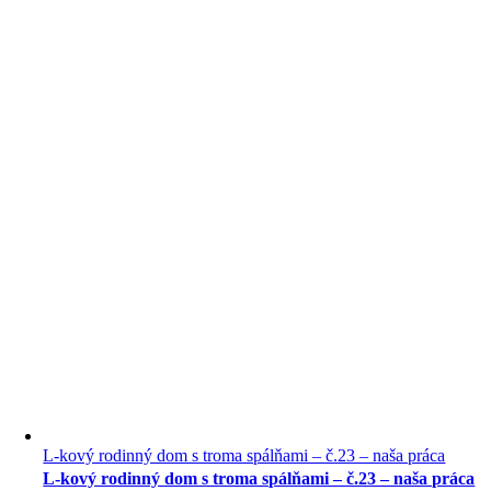
L-kový rodinný dom s troma spálňami – č.23 – naša práca
L-kový rodinný dom s troma spálňami – č.23 – naša práca