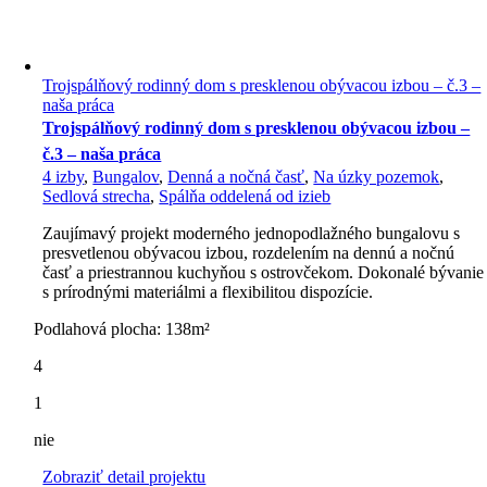
Trojspálňový rodinný dom s presklenou obývacou izbou – č.3 –
naša práca
Trojspálňový rodinný dom s presklenou obývacou izbou –
č.3 – naša práca
4 izby
,
Bungalov
,
Denná a nočná časť
,
Na úzky pozemok
,
Sedlová strecha
,
Spálňa oddelená od izieb
Zaujímavý projekt moderného jednopodlažného bungalovu s
presvetlenou obývacou izbou, rozdelením na dennú a nočnú
časť a priestrannou kuchyňou s ostrovčekom. Dokonalé bývanie
s prírodnými materiálmi a flexibilitou dispozície.
Podlahová plocha: 138m²
4
1
nie
Zobraziť detail projektu