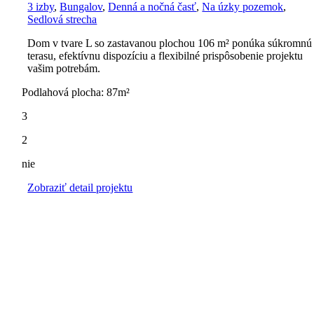
3 izby
,
Bungalov
,
Denná a nočná časť
,
Na úzky pozemok
,
Sedlová strecha
Dom v tvare L so zastavanou plochou 106 m² ponúka súkromnú
terasu, efektívnu dispozíciu a flexibilné prispôsobenie projektu
vašim potrebám.
Podlahová plocha: 87m²
3
2
nie
Zobraziť detail projektu