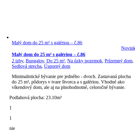
Malý dom do 25 m² s galériou – č.86
Novin
Malý dom do 25 m² s galériou – č.86
2 izby
,
Bungalov
,
Do 25 m²
,
Na úzky pozemok
,
Prízemný dom
,
Sedlová strecha
,
Úsporný dom
Minimalistické bývanie pre jedného - dvoch. Zastavaná plocha
do 25 m², pôdorys v tvare štvorca a s galériou. Vhodné ako
víkendový dom, ale aj na plnohodnotné, celoročné bývanie.
Podlahová plocha: 23.10m²
1
1
nie