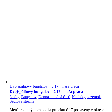
Dvojspálňový bungalov – č.17 – naša práca
Dvojspálňový bungalov – č.17 – naša práca
3 izby
,
Bungalov
,
Denná a nočná časť
,
Na úzky pozemok
,
Sedlová strecha
Menší rodinný dom podľa projektu č.17 postavený v okrese