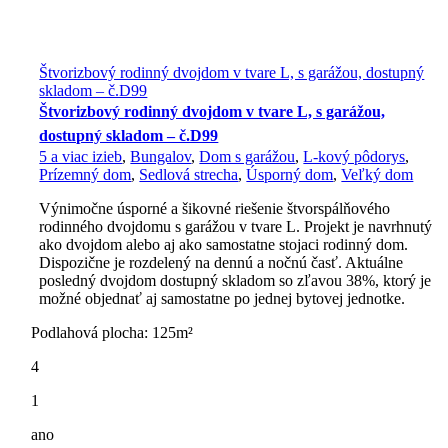
Štvorizbový rodinný dvojdom v tvare L, s garážou, dostupný
skladom – č.D99
Štvorizbový rodinný dvojdom v tvare L, s garážou,
dostupný skladom – č.D99
5 a viac izieb
,
Bungalov
,
Dom s garážou
,
L-kový pôdorys
,
Prízemný dom
,
Sedlová strecha
,
Úsporný dom
,
Veľký dom
Výnimočne úsporné a šikovné riešenie štvorspálňového
rodinného dvojdomu s garážou v tvare L. Projekt je navrhnutý
ako dvojdom alebo aj ako samostatne stojaci rodinný dom.
Dispozične je rozdelený na dennú a nočnú časť. Aktuálne
posledný dvojdom dostupný skladom so zľavou 38%, ktorý je
možné objednať aj samostatne po jednej bytovej jednotke.
Podlahová plocha: 125m²
4
1
ano