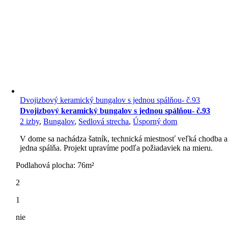
Dvojizbový keramický bungalov s jednou spálňou- č.93
Dvojizbový keramický bungalov s jednou spálňou- č.93
2 izby
,
Bungalov
,
Sedlová strecha
,
Úsporný dom
V dome sa nachádza šatník, technická miestnosť veľká chodba a
jedna spálňa. Projekt upravíme podľa požiadaviek na mieru.
Podlahová plocha: 76m²
2
1
nie