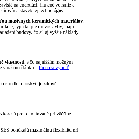
ávislé na energiách (nútené vetranie a
súrovín a stavebnej technológie.
sťou masívnych keramických materiálov.
ukcie, typické pre drevostavby, majú
zariadení budovy, čo sú aj vyššie náklady
é vlastnosti
, s čo najnižším možným
te v našom článku –
Prečo si vybrať
rostrediu a poskytuje zdravé
kov sú preto limitované pri väčšine
SES ponúkajú maximálnu flexibilitu pri