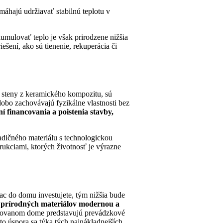
hajú udržiavať stabilnú teplotu v
umulovať teplo je však prirodzene nižšia
ešení, ako sú tienenie, rekuperácia či
i steny z keramického kompozitu, sú
obo zachovávajú fyzikálne vlastnosti bez
ní financovania a poistenia stavby,
adičného materiálu s technologickou
trukciami, ktorých životnosť je výrazne
ac do domu investujete, tým nižšia bude
h prírodných materiálov modernou a
tovanom dome predstavujú prevádzkové
to úspora sa týka tých najnákladnejších