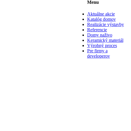
Menu
Aktuálne akcie
Katalóg domov
Realizácie výstavby
Referencie
Domy naživo
Keramický materiál
Výrobný proces
Pre firmy a
developerov