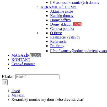
Vlastnosti keramických domov
KERAMICKÉ DOMY
Aktuálne akcie
Katalóg domov
Domy naživo
Domy skladom
-40%
Cenová ponuka
O firme
Realizácie výstavby
Referencie
Pre firmy
Ponúkame výhodné podmienky spo
MAGAZÍN
BLOG
KONTAKT
Cenová ponuka
Hľadať:
Úvod
Magazín
Keramický montovaný dom alebo drevostavba?