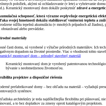
zónnych položiek, akými sú ochladzovanie (v lete) a vyhrievanie domu (
d.). Keramický montovaný dom dokáže poskytnúť
zdravé a energeti
umulačná schopnosť, ktorá výrazne ovplyvňuje energetickú efek
aka svojej hmotnosti dokážu stabilizovať vnútornú teplotu a zniž
irodzene nižšiu tepelnú akumuláciu (v mnohých prípadoch až žiadnu), pre
i obstarávaní alebo prevádzke.
írodné materiály
sné časti domu, sú vyrobené z výlučne prírodných materiálov. Ich tech
gatívnym dopadom na životné prostredie. Viac o vhodnosti tohto stav
ramický montovaný dom – prírodný stavebný materiál
Keramický montovaný dom je vyrobený patentovanou technológiou z
bývanie s neobmedzenou životnosťou.
exibilita projektov a dispozičné riešenia
derné prefabrikované domy – bez ohľadu na materiál – vyžadujú presn
ntovaných systémov.
hľadiska architektúry je teda najdôležitejšia flexibilita pri pláno
ánovaní, a to bez doplatkov za zmeny oproti katalógovým projektom.