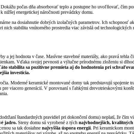
Dokážu počas dňa absorbovať teplo a postupne ho uvoľňovať, čím pomá
a k nižšej energetickej náročnosti prevádzky domu.
márne na dosiahnutie dobrých izolačných parametrov. Ich schopnosť ak
 nich stabilita vnútorného prostredia viac závislá od technologických ri
y a jej hodnota v čase. Masívne stavebné materiály, ako pravá tehla č
ienkam. Vďaka svojej pevnosti a výlučne prírodnému zloženiu si dlhod
áto stabilita sa pozitívne premieta aj do hodnotenia pri schvaľova
šia investícia.
táročia. Moderné keramické montované domy tak predstavujú spojenie tr
itu pre viacero generácií. V porovnaní s ľahkými drevotrieskovými konš
ania.
ržaní štandardných pravidiel pri dokončení domu) neplatí, že čím vi
é jadro.
Steny domu sú vyrobené z tých
najvhodnejších, kvalitnýc
 cenou sa tak dosiahne
najvyššia úspora energií
. Pri keramickom mon
žitých materiálov pri výrobe, až po spotrebu energií na prevádzku. Tá