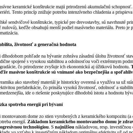
sívne keramické konštrukcie majú prirodzenú akumulačnú schopnosť. 
teriéri. Tento princíp znižuje potrebu intenzívneho chladenia a prispiev
hké sendvičové konštrukcie, typické pre drevostavby, sú navrhnuté pri
ž nulová), keďže obsahujú menší podiel masívneho materiálu. Preto je pri
imatizácia.
abilita, životnosť a generačná hodnota
i dlhodobom pohľade na bývanie zohráva zásadnú úlohu životnosť stavb
adične spojené s vysokou stabilitou a odolnosťou voči extrémnym podm
gradácie, čo prirodzene zvyšuje ich ekonomickú aj úžitkovú hodnotu.
T
ďže masívne konštrukcie sú vnímané ako bezpečnejšia a spoľahlivej
ramika ako stavebný materiál je historicky overená a využíva sa už s
ektivitou prefabrikácie, čo prináša vysokú životnosť, odolnosť a stabil
medzenejšia, ide o riešenie poskytujúce dlhodobú istotu a hodnotu býv
zka spotreba energií pri bývaní
i montovanom dome zo stien vyrobených z keramického kompozitu (a dod
otreba energií.
Základom keramického montovaného domu je zdrav
ogresívnou technológiou
. S
najnižšou
nákladovou, resp. investičnou
klady vo vzťahu k investičným nákladom optimálnu efektivitu už od pou