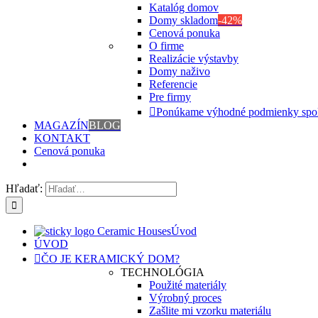
Katalóg domov
Domy skladom
-42%
Cenová ponuka
O firme
Realizácie výstavby
Domy naživo
Referencie
Pre firmy
Ponúkame výhodné podmienky spo
MAGAZÍN
BLOG
KONTAKT
Cenová ponuka
Hľadať:
Úvod
ÚVOD
ČO JE KERAMICKÝ DOM?
TECHNOLÓGIA
Použité materiály
Výrobný proces
Zašlite mi vzorku materiálu