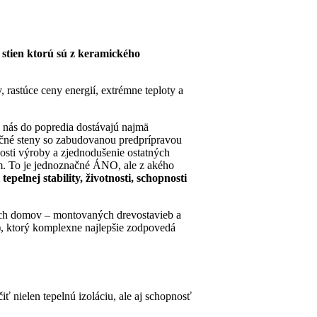
 stien ktorú sú z keramického
rastúce ceny energií, extrémne teploty a
u nás do popredia dostávajú najmä
kčné steny so zabudovanou predprípravou
nosti výroby a zjednodušenie ostatných
m. To je jednoznačné ÁNO, ale z akého
elnej stability, životnosti, schopnosti
ných domov – montovaných drevostavieb a
, ktorý komplexne najlepšie zodpovedá
 nielen tepelnú izoláciu, ale aj schopnosť