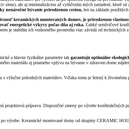
v zime), ale aj minimalizáciou až vylúčením iných zariadení, ktoré sú z
cky nenáročné bývanie prirodzenou cestou,
len na základe použitých 
tívnosť keramických montovaných domov, je prirodzenou vlastno
ovať energetické výkyvy počas dňa aj roka.
Ľahké sendvičové konštr
to je stabilita ich vnútorného prostredia viac závislá od technických 
nické a hlavne fyzikálne parametre tak
garantujú optimálne ekologick
ebného materiálu aj priameho vplyvu na bývanie v zdravom dome nájde
 výlučne prírodných materiálov. Vďaka tomu je šetrný k životnému p
ú projektovú prípravu. Dispozičné zmeny po výrobe konštrukčných prv
vaní, nie po výrobe. Keramické montované domy od skupiny CERAMIC HOU