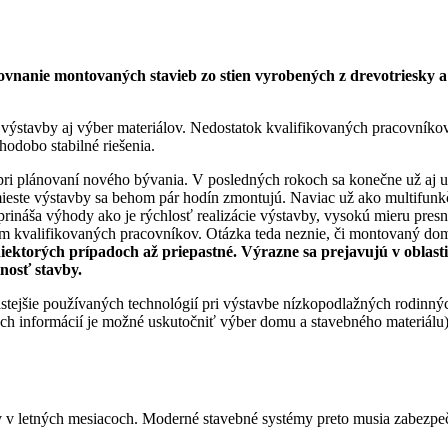
vnanie montovaných stavieb zo stien vyrobených z drevotriesky a
ýstavby aj výber materiálov. Nedostatok kvalifikovaných pracovníkov, 
hodobo stabilné riešenia.
a pri plánovaní nového bývania. V posledných rokoch sa konečne už aj 
mieste výstavby sa behom pár hodín zmontujú. Naviac už ako multifun
prináša výhody ako je rýchlosť realizácie výstavby, vysokú mieru pres
m kvalifikovaných pracovníkov. Otázka teda neznie, či montovaný do
orých prípadoch až priepastné. Výrazne sa prejavujú v oblasti tep
nosť stavby.
častejšie používaných technológií pri výstavbe nízkopodlažných rodin
 informácií je možné uskutočniť výber domu a stavebného materiálu)
v letných mesiacoch. Moderné stavebné systémy preto musia zabezpečiť