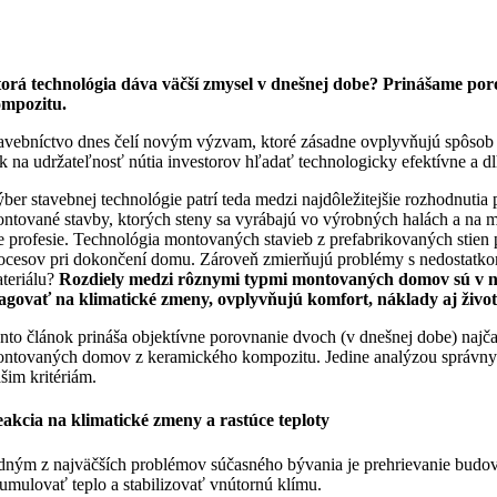
orá technológia dáva väčší zmysel v dnešnej dobe? Prinášame poro
mpozitu.
avebníctvo dnes čelí novým výzvam, ktoré zásadne ovplyvňujú spôsob v
ak na udržateľnosť nútia investorov hľadať technologicky efektívne a dl
ber stavebnej technológie patrí teda medzi najdôležitejšie rozhodnuti
ntované stavby, ktorých steny sa vyrábajú vo výrobných halách a na 
e profesie. Technológia montovaných stavieb z prefabrikovaných stien 
ocesov pri dokončení domu. Zároveň zmierňujú problémy s nedostatko
teriálu?
Rozdiely medzi rôznymi typmi montovaných domov sú v niekt
agovať na klimatické zmeny, ovplyvňujú komfort, náklady aj život
nto článok prináša objektívne porovnanie dvoch (v dnešnej dobe) naj
ntovaných domov z keramického kompozitu. Jedine analýzou správnych
šim kritériám.
akcia na klimatické zmeny a rastúce teploty
dným z najväčších problémov súčasného bývania je prehrievanie budov 
umulovať teplo a stabilizovať vnútornú klímu.